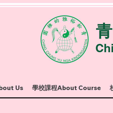
Ch
out Us
學校課程About Course