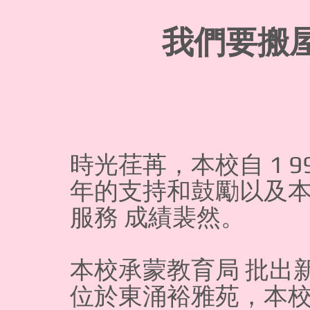
我們要搬
時光荏苒，本校自 1 9
年的支持和鼓勵以及
服務 成績裴然。
本校承蒙教育局 批出
位於東涌裕雅苑，本校定