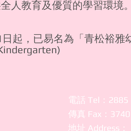
供全人教育及優質的學習環境
。
1日起，已易名為「青松裕雅
Kindergarten)
電話 Tel：2885
傳真 Fax：3740
地址 Address：