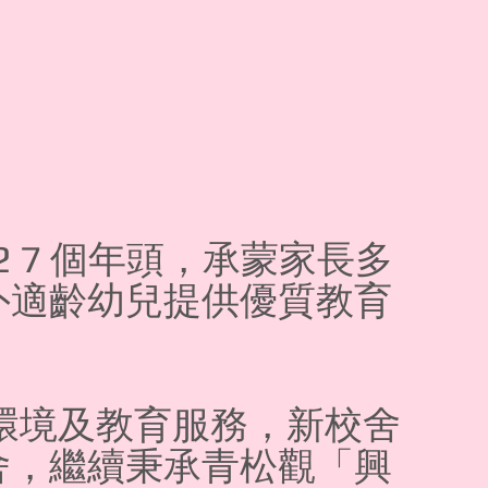
2 7 個年頭，承蒙家長多
外適齡幼兒提供優質教育
環境及教育服務，新校舍
新校舍，繼續秉承青松觀「興