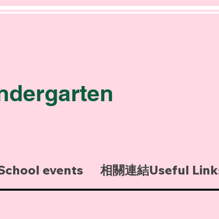
園
ndergarten
hool events
相關連結Useful Link