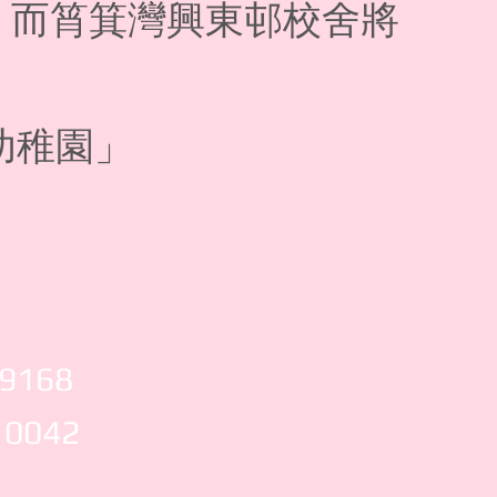
。而筲箕灣興東邨校舍將
幼稚園」
 9168
 0042