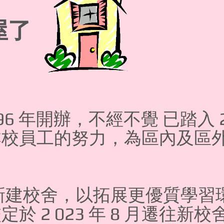
屋了
96 年開辦，不經不覺 已踏入 
本校員工的努力，為區內及區
新建校舍，以拓展更優質學習
於 2 023 年 8 月遷往