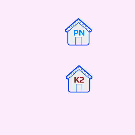
PN
K2