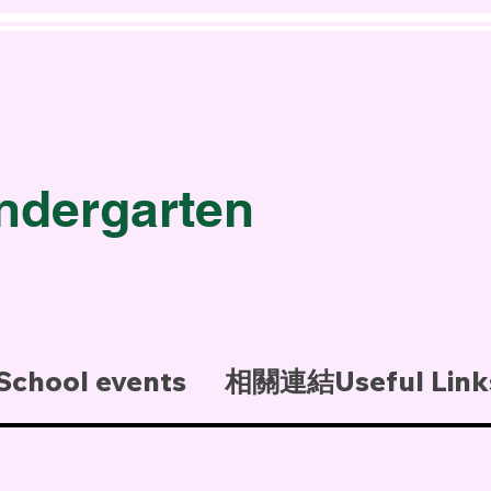
園
ndergarten
hool events
相關連結Useful Link