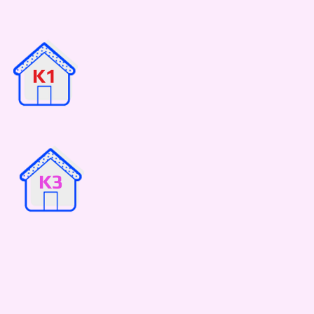
K1
K3